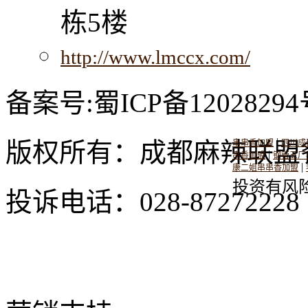
栋5楼
http://www.lmccx.com/
备案号:蜀ICP备12028294
|
版权所有：成都麻辣联盟
串串香加盟
四川成
|
串香加盟
钢管五厂
|
康二姐串串香加盟
投资有风
投诉电话：028-8727222