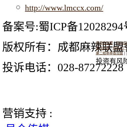
http://www.lmccx.com/
备案号:蜀ICP备12028294
|
版权所有：成都麻辣联盟
串串香加盟
四川成
|
串香加盟
钢管五厂
|
康二姐串串香加盟
投资有风
投诉电话：028-8727222
营销支持 :