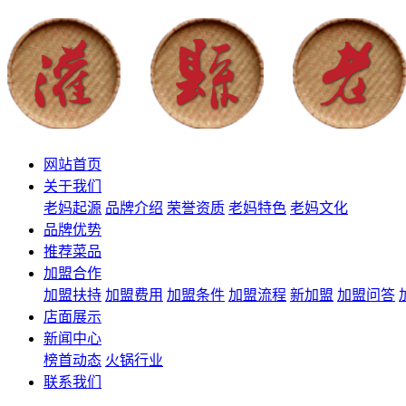
网站首页
关于我们
老妈起源
品牌介绍
荣誉资质
老妈特色
老妈文化
品牌优势
推荐菜品
加盟合作
加盟扶持
加盟费用
加盟条件
加盟流程
新加盟
加盟问答
店面展示
新闻中心
榜首动态
火锅行业
联系我们