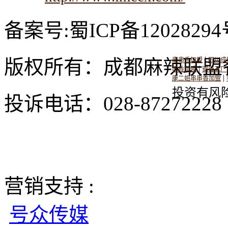
备案号:蜀ICP备12028294
|
版权所有：成都麻辣联盟
串串香加盟
四川成
|
串香加盟
钢管五厂
|
康二姐串串香加盟
投资有风
投诉电话：028-8727222
营销支持 :
号众传媒