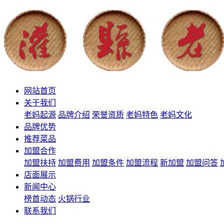
网站首页
关于我们
老妈起源
品牌介绍
荣誉资质
老妈特色
老妈文化
品牌优势
推荐菜品
加盟合作
加盟扶持
加盟费用
加盟条件
加盟流程
新加盟
加盟问答
店面展示
新闻中心
榜首动态
火锅行业
联系我们