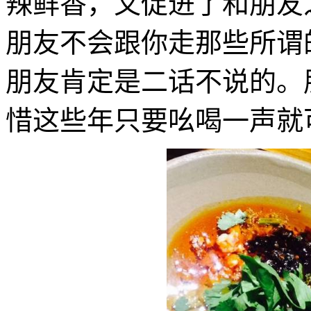
辣鲜香，又促进了和朋友
朋友不会跟你走那些所谓
朋友肯定是二话不说的。
惜这些年只要吆喝一声就