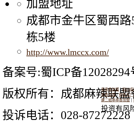
加盟地址
成都市金牛区蜀西路
栋5楼
http://www.lmccx.com/
备案号:蜀ICP备12028294
|
版权所有：成都麻辣联盟
串串香加盟
四川成
|
串香加盟
钢管五厂
|
康二姐串串香加盟
投资有风
投诉电话：028-8727222