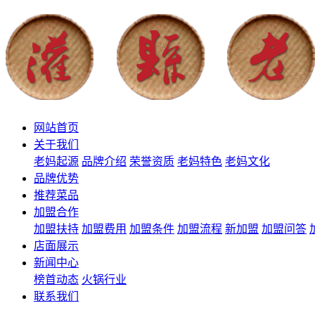
网站首页
关于我们
老妈起源
品牌介绍
荣誉资质
老妈特色
老妈文化
品牌优势
推荐菜品
加盟合作
加盟扶持
加盟费用
加盟条件
加盟流程
新加盟
加盟问答
店面展示
新闻中心
榜首动态
火锅行业
联系我们