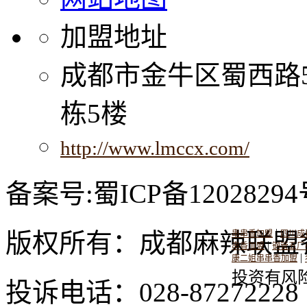
加盟地址
成都市金牛区蜀西路
栋5楼
http://www.lmccx.com/
备案号:蜀ICP备12028294
|
版权所有：成都麻辣联盟
串串香加盟
四川成
|
串香加盟
钢管五厂
|
康二姐串串香加盟
投资有风
投诉电话：028-8727222