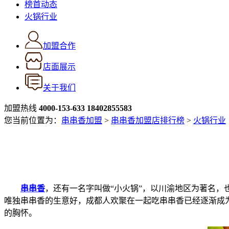
榜首动态
火锅行业
加盟合作
店面展示
关于我们
加盟热线
4000-153-633
18402855583
您当前位置为：
串串香加盟
>
串串香加盟店排行榜
>
火锅行业
串串香
，还有一名字叫做“小火锅”，以川渝地区为著名，
唯独串串香的生意好，成都人欢聚在一起吃串串香已经逐渐成
的胸怀。