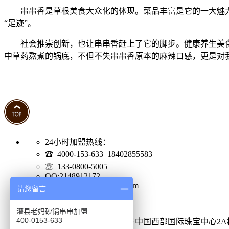
串串香是草根美食大众化的体现。菜品丰富是它的一大魅力
“足迹”。
社会推崇创新，也让串串香赶上了它的脚步。健康养生美食
中草药熬煮的锅底，不但不失串串香原本的麻辣口感，更是对
24小时加盟热线：
☎ 4000-153-633 18402855583
☏ 133-0800-5005
QQ:2148912172
Email:2148912172@qq.com
请您留言
网站地图
加盟地址
灌县老妈砂锅串串加盟
400-0153-633
成都市金牛区蜀西路52号中国西部国际珠宝中心2A