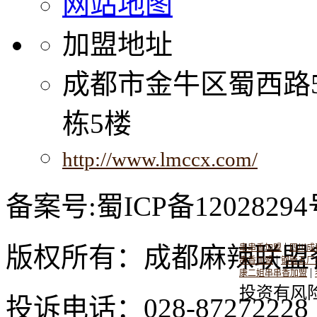
网站地图
加盟地址
成都市金牛区蜀西路
栋5楼
http://www.lmccx.com/
备案号:蜀ICP备12028294
|
版权所有：成都麻辣联盟
串串香加盟
四川成
|
串香加盟
钢管五厂
|
康二姐串串香加盟
投资有风
投诉电话：028-8727222