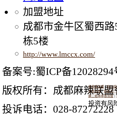
加盟地址
成都市金牛区蜀西路
栋5楼
http://www.lmccx.com/
备案号:蜀ICP备12028294
|
版权所有：成都麻辣联盟
串串香加盟
四川成
|
串香加盟
钢管五厂
|
康二姐串串香加盟
投资有风
投诉电话：028-8727222