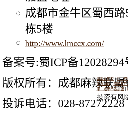
成都市金牛区蜀西路
栋5楼
http://www.lmccx.com/
备案号:蜀ICP备12028294
|
版权所有：成都麻辣联盟
串串香加盟
四川成
|
串香加盟
钢管五厂
|
康二姐串串香加盟
投资有风
投诉电话：028-8727222