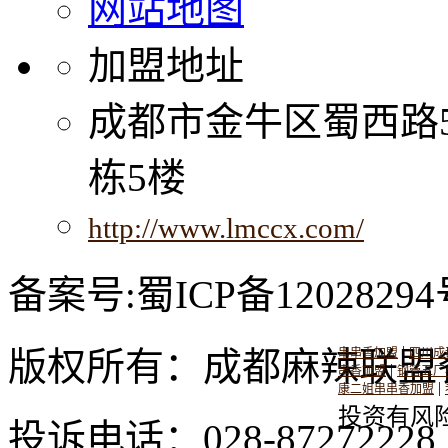
网站地图
加盟地址
成都市金牛区蜀西路
栋5楼
http://www.lmccx.com/
备案号:蜀ICP备12028294
|
版权所有：成都麻辣联盟
串串香加盟
四川成
|
串香加盟
钢管五厂
|
康二姐串串香加盟
投资有风
投诉电话：028-8727222