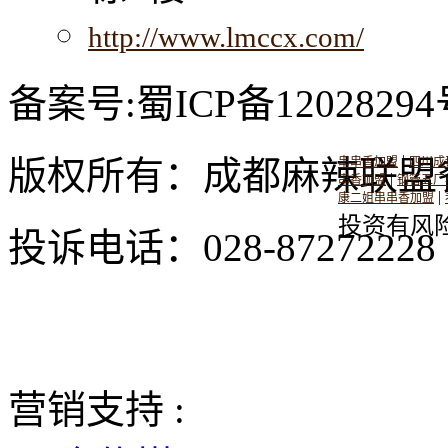
http://www.lmccx.com/
备案号:蜀ICP备12028294
|
版权所有：成都麻辣联盟
串串香加盟
四川成
|
串香加盟
钢管五厂
|
康二姐串串香加盟
投资有风
投诉电话：028-8727222
营销支持 :