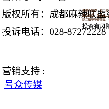
|
版权所有：成都麻辣联盟
串串香加盟
四川成
|
串香加盟
钢管五厂
|
康二姐串串香加盟
投资有风
投诉电话：028-8727222
营销支持 :
号众传媒