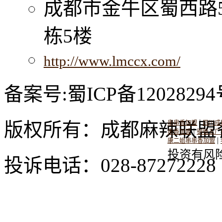
成都市金牛区蜀西路
栋5楼
http://www.lmccx.com/
备案号:蜀ICP备12028294
|
版权所有：成都麻辣联盟
串串香加盟
四川成
|
串香加盟
钢管五厂
|
康二姐串串香加盟
投资有风
投诉电话：028-8727222