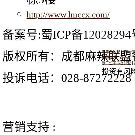
http://www.lmccx.com/
备案号:蜀ICP备12028294
|
版权所有：成都麻辣联盟
串串香加盟
四川成
|
串香加盟
钢管五厂
|
康二姐串串香加盟
投资有风
投诉电话：028-8727222
营销支持 :