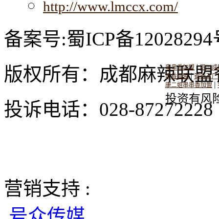
http://www.lmccx.com/
备案号:蜀ICP备12028294
|
版权所有：成都麻辣联盟
串串香加盟
四川成
|
串香加盟
钢管五厂
|
康二姐串串香加盟
投资有风
投诉电话：028-8727222
营销支持 :
号众传媒