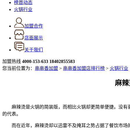
榜首动态
火锅行业
加盟合作
店面展示
关于我们
加盟热线
4000-153-633
18402855583
您当前位置为：
串串香加盟
>
串串香加盟店排行榜
>
火锅行业
麻辣
麻辣烫是火锅的简装版，而相比火锅却更简单便捷。没有豪
的代表。
而在近年，麻辣烫却以迅雷不及掩耳之势占据了餐饮市场