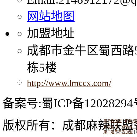
网站地图
加盟地址
成都市金牛区蜀西路
栋5楼
http://www.lmccx.com/
备案号:蜀ICP备12028294
|
版权所有：成都麻辣联盟
串串香加盟
四川成
|
串香加盟
钢管五厂
|
康二姐串串香加盟