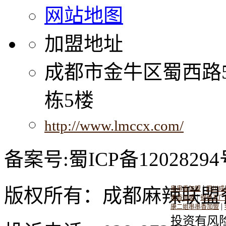
网站地图
加盟地址
成都市金牛区蜀西路
栋5楼
http://www.lmccx.com/
备案号:蜀ICP备12028294
|
版权所有：成都麻辣联盟
串串香加盟
四川成
|
串香加盟
钢管五厂
|
康二姐串串香加盟
投资有风