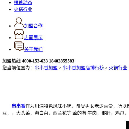
榜首动态
火锅行业
加盟合作
店面展示
关于我们
加盟热线
4000-153-633
18402855583
您当前位置为：
串串香加盟
>
串串香加盟店排行榜
>
火锅行业
串串香
作为川渝特色风味小吃，备受男女老少喜爱，所以
豆，，大头菜，海白菜，西兰花等;荤的有:牛肉，郡肝，鸡爪