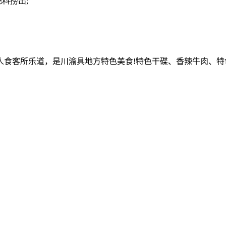
料捞出;
客所乐道，是川渝具地方特色美食!特色干碟、香辣牛肉、特色