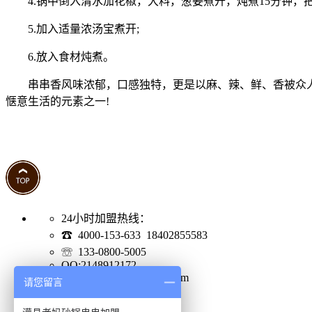
4.锅中倒入清水加花椒，大料，葱姜煮开，炖煮15分钟，把
5.加入适量浓汤宝煮开;
6.放入食材炖煮。
串串香风味浓郁，口感独特，更是以麻、辣、鲜、香被众人食
惬意生活的元素之一!
24小时加盟热线：
☎ 4000-153-633 18402855583
☏ 133-0800-5005
QQ:2148912172
Email:2148912172@qq.com
请您留言
网站地图
加盟地址