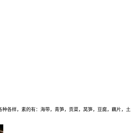
各种各样，素的有：海带，青笋，贡菜，莴笋，豆腐，藕片，土