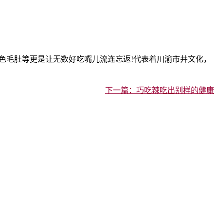
毛肚等更是让无数好吃嘴儿流连忘返!代表着川渝市井文化，
下一篇：巧吃辣吃出别样的健康