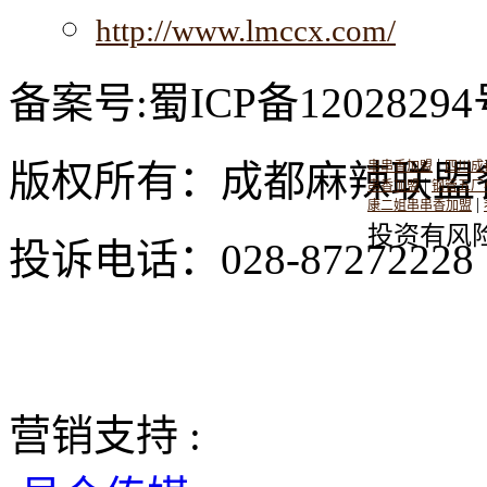
http://www.lmccx.com/
备案号:蜀ICP备12028294
|
版权所有：成都麻辣联盟
串串香加盟
四川成
|
串香加盟
钢管五厂
|
康二姐串串香加盟
投资有风
投诉电话：028-8727222
营销支持 :