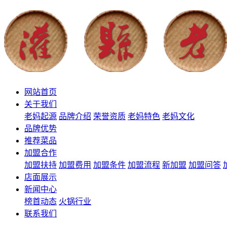
网站首页
关于我们
老妈起源
品牌介绍
荣誉资质
老妈特色
老妈文化
品牌优势
推荐菜品
加盟合作
加盟扶持
加盟费用
加盟条件
加盟流程
新加盟
加盟问答
店面展示
新闻中心
榜首动态
火锅行业
联系我们