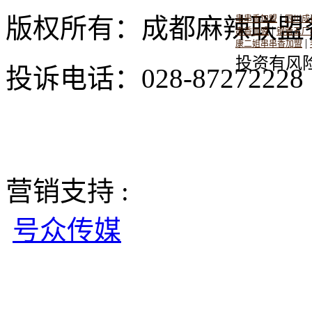
|
版权所有：成都麻辣联盟
串串香加盟
四川成
|
串香加盟
钢管五厂
|
康二姐串串香加盟
投资有风
投诉电话：028-8727222
营销支持 :
号众传媒