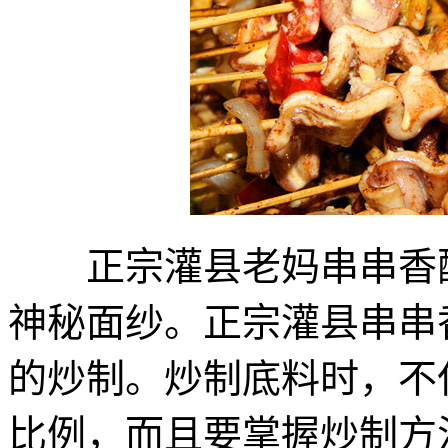
正宗灌县老妈串串香配
神秘面纱。正宗灌县串串
的炒制。炒制底料时，不
比例，而且要掌握炒制方