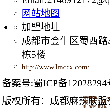
网站地图
加盟地址
成都市金牛区蜀西路
栋5楼
http://www.lmccx.com/
备案号:蜀ICP备12028294
|
版权所有：成都麻辣联盟
串串香加盟
四川成
|
串香加盟
钢管五厂
|
康二姐串串香加盟